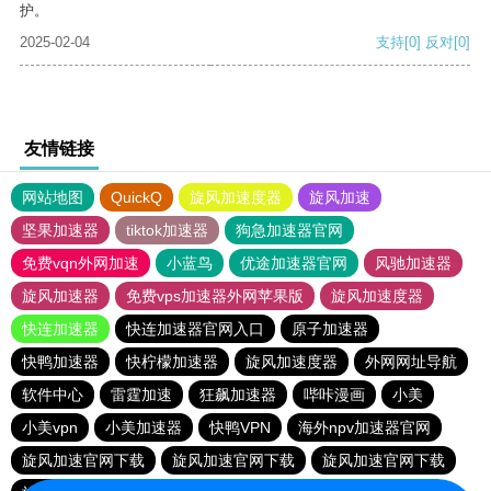
护。
2025-02-04
支持
[0]
反对
[0]
友情链接
网站地图
QuickQ
旋风加速度器
旋风加速
坚果加速器
tiktok加速器
狗急加速器官网
免费vqn外网加速
小蓝鸟
优途加速器官网
风驰加速器
旋风加速器
免费vps加速器外网苹果版
旋风加速度器
快连加速器
快连加速器官网入口
原子加速器
快鸭加速器
快柠檬加速器
旋风加速度器
外网网址导航
软件中心
雷霆加速
狂飙加速器
哔咔漫画
小美
小美vpn
小美加速器
快鸭VPN
海外npv加速器官网
旋风加速官网下载
旋风加速官网下载
旋风加速官网下载